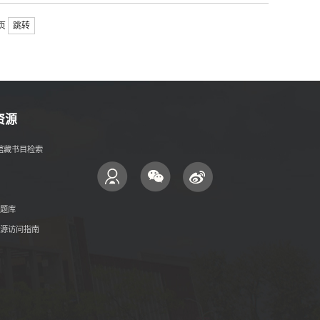
4页
跳转
资源
- 馆藏书目检索
题库
源访问指南