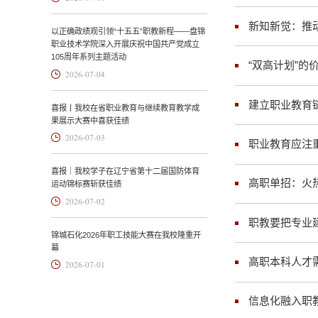
新知新觉：推
以正确政绩观引领“十五五”职教新程——盘锦
职业技术学院深入开展庆祝中国共产党成立
105周年系列主题活动
“双高计划”的
2026-07-04
建立职业教育
喜报丨我校在省职业教育与继续教育教学成
果展示大赛中喜获佳绩
2026-07-03
职业教育应注
喜报｜我校学子在辽宁省第十二届国防体育
高职单招：火
运动锦标赛斩获佳绩
2026-07-02
职教要把专业
锦城石化2026年职工技能大赛在我校隆重开
幕
高职本科人才
2026-07-01
信息化融入职