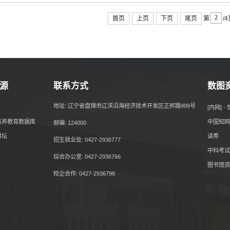
首页
上页
下页
尾页
第
/
源
联系方式
数图
地址: 辽宁省盘锦市辽滨沿海经济技术开发区正邦路999号
[内网] 
素养教育数据库
中国知网
邮编: 124000
讲坛
读秀
招生就业处: 0427-2936777
中科考试
综合办公室: 0427-2936766
图书馆资
校企合作: 0427-2936798