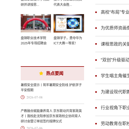
研并讲授思...
代表大会胜...
高校“布局”专业
为优质师资画
盘锦职业技术学院
盘锦学子，勇夺华为
课程思政的关键
2025年专场招聘会
ICT大赛一等奖！
“双创”升级驱
热点要闻
学生唱主角催
暑假安全提示丨筑牢暑期安全防线 护航学子
平安假期
为建设现代职
2026-07-08
行业视角下职
产教融合赋能康养育人 京东联动共育家政英
才丨我校赴沈阳参加京东家政校企协同育人
研讨会暨订单班签约授牌仪式
劳动教育在职
2026-07-06