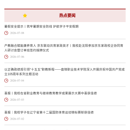
热点要闻
暑假安全提示丨筑牢暑期安全防线 护航学子平安假期
2026-07-08
产教融合赋能康养育人 京东联动共育家政英才丨我校赴沈阳参加京东家政校企协同育
人研讨会暨订单班签约授牌仪式
2026-07-06
以正确政绩观引领“十五五”职教新程——盘锦职业技术学院深入开展庆祝中国共产党成
立105周年系列主题活动
2026-07-04
喜报丨我校在省职业教育与继续教育教学成果展示大赛中喜获佳绩
2026-07-03
喜报｜我校学子在辽宁省第十二届国防体育运动锦标赛斩获佳绩
2026-07-02