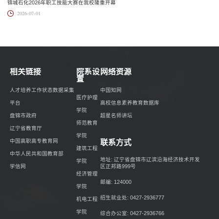
锦城石化2026年职工技能大赛在我校隆重开幕
2026-07-01
相关链接
院系设
网络资源
置
人才培养工作状态数据采集
中国知网
医疗护理
平台
高校信息素养教育数据库
学院
盘锦市政府
超星名师讲坛
师范教育
辽宁省教育厅
学院
中国高职高专教育网
联系方式
建筑工程
中华人民共和国教育部
地址: 辽宁省盘锦市辽滨沿海经济技术开发
学院
区正邦路999号
学信网
经济管理
邮编: 124000
学院
招生就业处: 0427-2936777
机电工程
学院
综合办公室: 0427-2936766