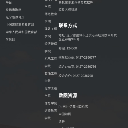
平台
高校信息素养教育数据库
学院
盘锦市政府
超星名师讲坛
师范教育
辽宁省教育厅
学院
中国高职高专教育网
联系方式
建筑工程
中华人民共和国教育部
地址: 辽宁省盘锦市辽滨沿海经济技术开发
学院
区正邦路999号
学信网
经济管理
邮编: 124000
学院
招生就业处: 0427-2936777
机电工程
学院
综合办公室: 0427-2936766
石油工程
校企合作: 0427-2936798
学院
化学工程
数图资源
学院
信息学院
[内网] - 馆藏书目检索
继续教育
中国知网
学院
读秀