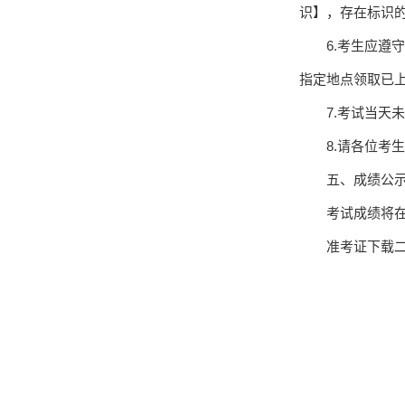
识】，存在标识
6.考生应
指定地点领取已
7.考试当
8.请各位考
五、成绩公
考试成绩将在盘锦
准考证下载