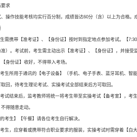
格要求
试、操作技能考核均实行百分制，成绩皆达60分（含）以上为合格。
项
考生需携带【准考证】、【身份证】按时到指定地点参加考试。【7:
为准）。考试前，考生需主动出示【准考证】、【身份证】，并接受
、【身份证】收好，不得带入考场。
天，考生所用于通讯的【电子设备】（手机、电子手表、蓝牙耳机、智
可取回，待考生理论考试、实操考试全部结束后方可取回。
理论考试结束后，监考教师将统一将考生带至实操考试【备考室】，考
，不得随意走动。
试的考生】【午餐】请各位考生自行解决。
试的考生，应穿着或携带符合职业要求的服装，实操考试时需穿着【白