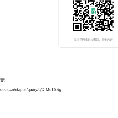
链接：
.kdocs.cn/etapps/query/q/DrMoTSSg