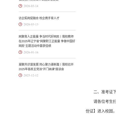
2026-03-14
访企拓岗促融合 校企携手育人才
2026-03-13
网聚育人正能量 争当时代好网民丨我校教师
在2025年辽宁省“网聚职工正能量 争做中国好
网民”主题活动中喜获佳绩
2026-01-16
凝聚共识谋发展 同心聚力谱新篇丨我校召开
2025年各民主党派“开门纳谏”座谈会
2025-12-12
二、准考证
请各位考生
份证】进入校园