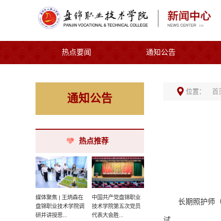
热点要闻
通知公告
位置：
首
通知公告
热点推荐
媒体聚焦 | 王炳森在
中国共产党盘锦职业
长期照护师（
盘锦职业技术学院调
技术学院第五次党员
研并讲授思...
代表大会胜...
试。