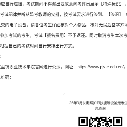
的应自行遮挡，考试期间不得漏出或故意向考评员展示【特殊标识】
遵守考试纪律并听从监考教师的安排，按考试要求进行签到、【签退】
上交的电子设备，请各位考生仔细核对个人物品，核对无误后签字方
天未参加考试的考生，考试【报名费用】不予返还。同时取消考生本次
生根据自己的考试时间自行安排出行方式。
示
职业技术学院官网进行公示，网址：https://www.pjvtc.edu.cn/
二维码：