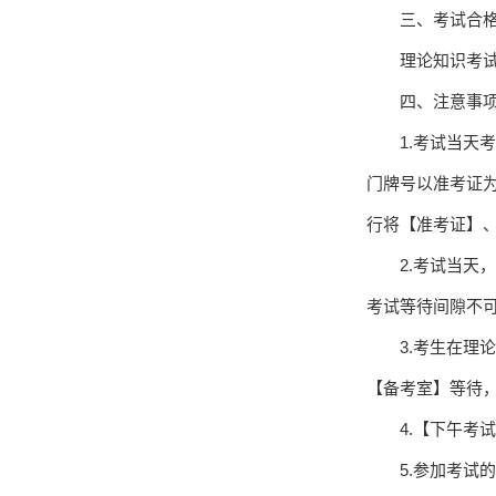
三、考试合
理论知识考
四、注意事
1.考试当天
门牌号以准考证
行将【准考证】
2.考试当
考试等待间隙不
3.考生在
【备考室】等待
4.【下午考
5.参加考