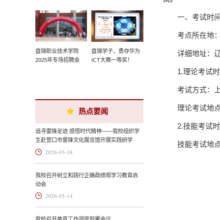
一、考试时
考点所在地
盘锦职业技术学院
盘锦学子，勇夺华为
详细地址：辽
2025年专场招聘会
ICT大赛一等奖！
1.理论考试时间
考试方式：
理论考试地点：
热点要闻
2.技能考试时
追寻雷锋足迹 感悟时代精神——我校组织学
生赴营口市雷锋文化展览馆开展实践研学
技能考试地点
2026-03-18
我校召开树立和践行正确政绩观学习教育启
动会
2026-03-14
我校召开美育工作调度部署会议