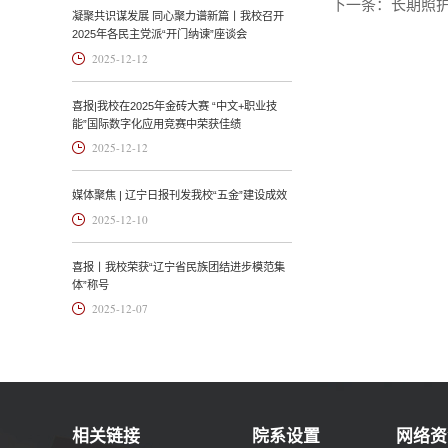
下一条：
长期照护师
凝聚共识谋发展 同心聚力谱新篇丨我校召开
2025年各民主党派“开门纳谏”座谈会
2025-12-12
喜报|我校在2025年金砖大赛 “中文+职业技
能”国际数字化应用竞赛中荣获佳绩
2025-12-12
媒体聚焦 | 辽宁日报刊发我校“五金”建设成效
2025-12-10
喜报丨我校荣获“辽宁省民族团结进步模范集
体”称号
2025-12-07
相关链接
院系设置
网络资