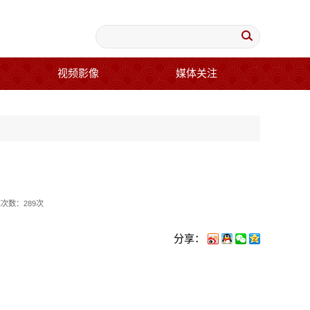
视频影像
媒体关注
华
览次数：
289
次
分享：