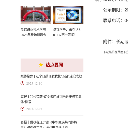
公示期限：2
联系电话：042
盘锦职业技术学院
盘锦学子，勇夺华为
2025年专场招聘会
ICT大赛一等奖！
附件：长期
下载链接在页面下
热点要闻
媒体聚焦 | 辽宁日报刊发我校“五金”建设成效
2025-12-10
喜报丨我校荣获“辽宁省民族团结进步模范集
体”称号
2025-12-07
喜报｜我校在辽宁省《中华民族共同体概
论》课程教学展示活动中喜获佳绩