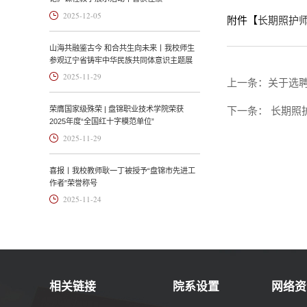
2025-12-05
附件【
长期照护师
山海共融鉴古今 和合共生向未来丨我校师生
参观辽宁省铸牢中华民族共同体意识主题展
2025-11-29
上一条：
关于选
下一条：
长期照
荣膺国家级殊荣 | 盘锦职业技术学院荣获
2025年度“全国红十字模范单位”
2025-11-29
喜报丨我校教师耿一丁被授予“盘锦市先进工
作者”荣誉称号
2025-11-24
相关链接
院系设置
网络资