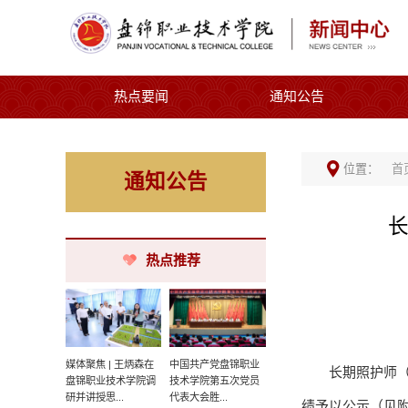
热点要闻
通知公告
位置：
首
通知公告
长
热点推荐
媒体聚焦 | 王炳森在
中国共产党盘锦职业
长期照护师（
盘锦职业技术学院调
技术学院第五次党员
研并讲授思...
代表大会胜...
绩予以公示（见