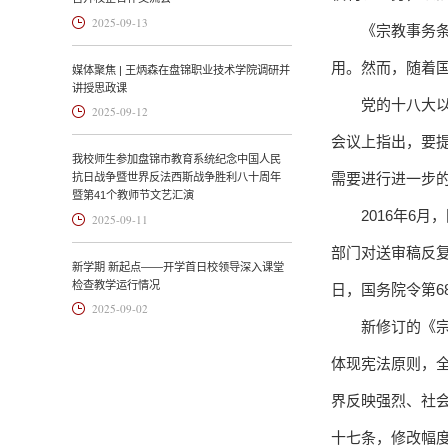
2025-09-13
《宗教事务
用。然而，随着
媒体聚焦 | 王炳森在盘锦职业技术学院调研并
讲授思政课
党的十八大
2025-09-12
会议上指出，要
我校师生参加盘锦市教育系统纪念中国人民
需要进行进一步
抗日战争暨世界反法西斯战争胜利八十周年
暨第41个教师节文艺汇演
2016年6
2025-09-11
部门对送审稿反复
新学期 新起点——开学首日校领导深入课堂
检查教学运行情况
日，国务院令第6
2025-09-02
新修订的《
体现宪法原则，
界反映强烈、社
十七条，修改幅度