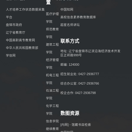
置
人才培养工作状态数据采集
中国知网
医疗护理
平台
高校信息素养教育数据库
学院
盘锦市政府
超星名师讲坛
师范教育
辽宁省教育厅
学院
中国高职高专教育网
联系方式
建筑工程
中华人民共和国教育部
地址: 辽宁省盘锦市辽滨沿海经济技术开发
学院
区正邦路999号
学信网
经济管理
邮编: 124000
学院
招生就业处: 0427-2936777
机电工程
学院
综合办公室: 0427-2936766
石油工程
校企合作: 0427-2936798
学院
化学工程
数图资源
学院
信息学院
[内网] - 馆藏书目检索
继续教育