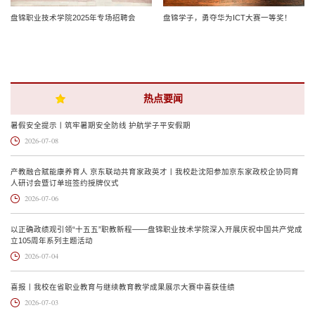
盘锦职业技术学院2025年专场招聘会
盘锦学子，勇夺华为ICT大赛一等奖！
热点要闻
暑假安全提示丨筑牢暑期安全防线 护航学子平安假期
2026-07-08
产教融合赋能康养育人 京东联动共育家政英才丨我校赴沈阳参加京东家政校企协同育
人研讨会暨订单班签约授牌仪式
2026-07-06
以正确政绩观引领“十五五”职教新程——盘锦职业技术学院深入开展庆祝中国共产党成
立105周年系列主题活动
2026-07-04
喜报丨我校在省职业教育与继续教育教学成果展示大赛中喜获佳绩
2026-07-03