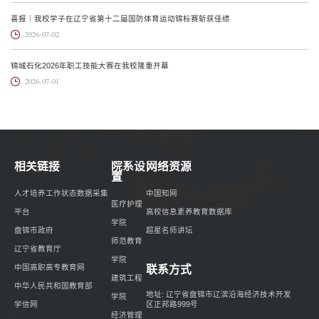
喜报｜我校学子在辽宁省第十二届国防体育运动锦标赛斩获佳绩
2026-07-02
锦城石化2026年职工技能大赛在我校隆重开幕
2026-07-01
相关链接
院系设
网络资源
置
人才培养工作状态数据采集
中国知网
医疗护理
平台
高校信息素养教育数据库
学院
盘锦市政府
超星名师讲坛
师范教育
辽宁省教育厅
学院
中国高职高专教育网
联系方式
建筑工程
中华人民共和国教育部
地址: 辽宁省盘锦市辽滨沿海经济技术开发
学院
区正邦路999号
学信网
经济管理